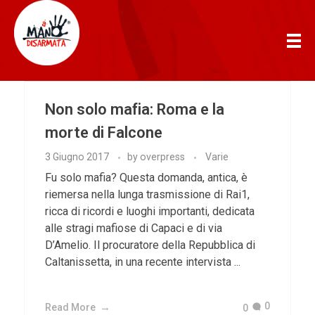
AManoDisarmata
Non solo mafia: Roma e la
morte di Falcone
3 Giugno 2017
by
overpress
Varie
Fu solo mafia? Questa domanda, antica, è
riemersa nella lunga trasmissione di Rai1,
ricca di ricordi e luoghi importanti, dedicata
alle stragi mafiose di Capaci e di via
D’Amelio. Il procuratore della Repubblica di
Caltanissetta, in una recente intervista ...
0
Read More
0