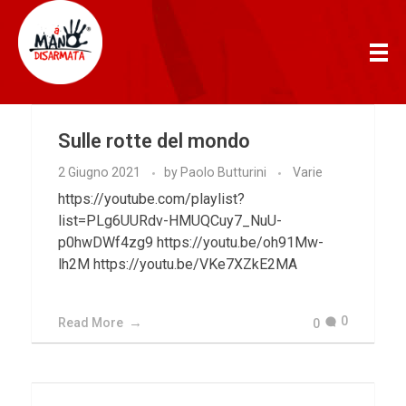
AManoDisarmata
Sulle rotte del mondo
2 Giugno 2021
by
Paolo Butturini
Varie
https://youtube.com/playlist?
list=PLg6UURdv-HMUQCuy7_NuU-
p0hwDWf4zg9 https://youtu.be/oh91Mw-
lh2M https://youtu.be/VKe7XZkE2MA
0
Read More
0