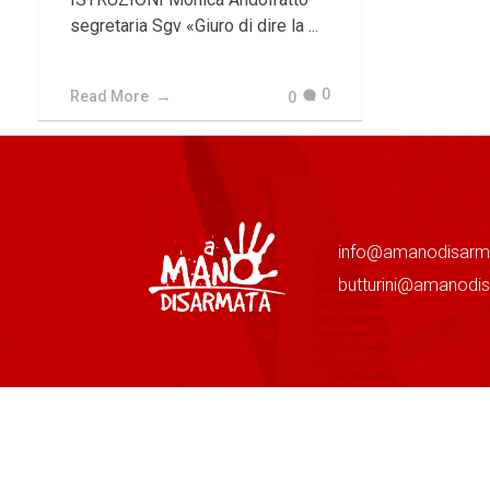
segretaria Sgv «Giuro di dire la ...
0
Read More
0
info@amanodisarm
butturini@amanodi