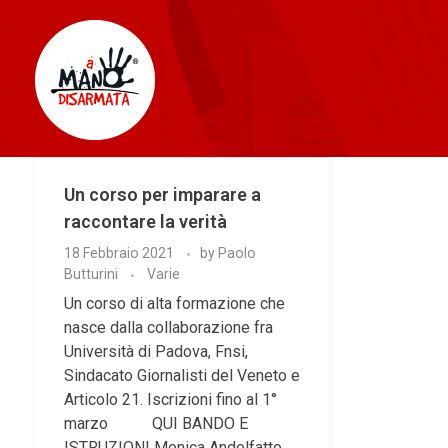
AManoDisarmata
Un corso per imparare a
raccontare la verità
18 Febbraio 2021
by
Paolo
Butturini
Varie
Un corso di alta formazione che
nasce dalla collaborazione fra
Università di Padova, Fnsi,
Sindacato Giornalisti del Veneto e
Articolo 21. Iscrizioni fino al 1°
marzo QUI BANDO E
ISTRUZIONI Monica Andolfatto