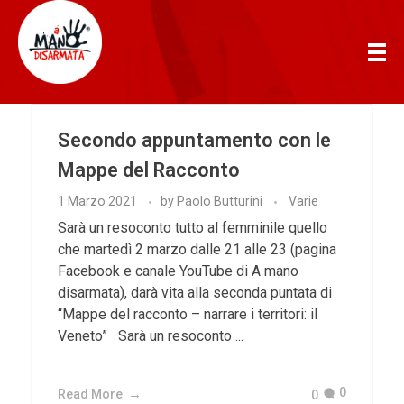
AManoDisarmata
Secondo appuntamento con le
Mappe del Racconto
1 Marzo 2021
by
Paolo Butturini
Varie
Sarà un resoconto tutto al femminile quello
che martedì 2 marzo dalle 21 alle 23 (pagina
Facebook e canale YouTube di A mano
disarmata), darà vita alla seconda puntata di
“Mappe del racconto – narrare i territori: il
Veneto” Sarà un resoconto ...
0
Read More
0